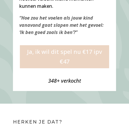
kunnen maken.
“Hoe zou het voelen als jouw kind
vanavond gaat slapen met het gevoel:
‘Ik ben goed zoals ik ben’?”
Ja, ik wil dit spel nu €17 ipv
€47
348+ verkocht
HERKEN JE DAT?