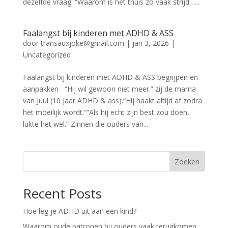
dezelfde vraag: “Waarom is het thuis zo vaak strijd…...
Faalangst bij kinderen met ADHD & ASS
door
transauxjoke@gmail.com
|
jan 3, 2026
|
Uncategorized
Faalangst bij kinderen met ADHD & ASS begrijpen en
aanpakken “Hij wil gewoon niet meer.” zij de mama
van Juul (10 jaar ADHD & ass).“Hij haakt altijd af zodra
het moeilijk wordt.”“Als hij echt zijn best zou doen,
lukte het wel.” Zinnen die ouders van...
Zoeken
Recent Posts
Hoe leg je ADHD uit aan een kind?
Waarom oude patronen bij ouders vaak terugkomen